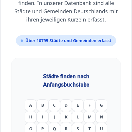
finden. In unserer Datenbank sind alle
Städte und Gemeinden Deutschlands mit
ihren jeweiligen Kürzeln erfasst.
Über 10795 Städte und Gemeinden erfasst
Städte finden nach
Anfangsbuchstabe
A
B
C
D
E
F
G
H
I
J
K
L
M
N
O
P
Q
R
S
T
U