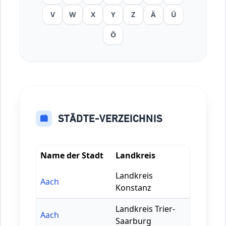
V
W
X
Y
Z
Ä
Ü
Ö
STÄDTE-VERZEICHNIS
🏙️
Name der Stadt
Landkreis
Landkreis
Aach
Konstanz
Landkreis Trier-
Aach
Saarburg