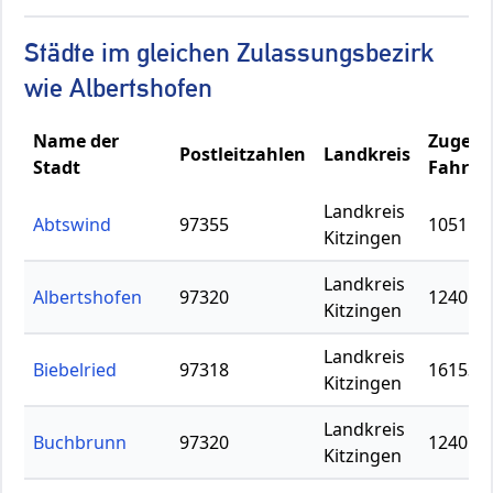
Städte im gleichen Zulassungsbezirk
wie Albertshofen
Name der
Zugela
Postleitzahlen
Landkreis
Stadt
Fahrze
Landkreis
Abtswind
97355
1051
Kitzingen
Landkreis
Albertshofen
97320
1240
Kitzingen
Landkreis
Biebelried
97318
16153
Kitzingen
Landkreis
Buchbrunn
97320
1240
Kitzingen