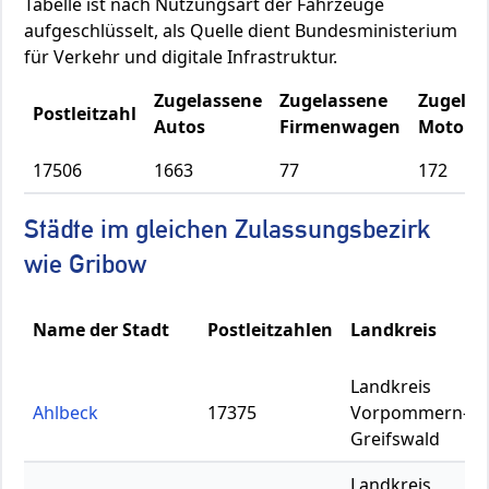
Tabelle ist nach Nutzungsart der Fahrzeuge
aufgeschlüsselt, als Quelle dient Bundesministerium
für Verkehr und digitale Infrastruktur.
Zugelassene
Zugelassene
Zugelas
Postleitzahl
Autos
Firmenwagen
Motorrä
17506
1663
77
172
Städte im gleichen Zulassungsbezirk
wie Gribow
Name der Stadt
Postleitzahlen
Landkreis
Landkreis
Ahlbeck
17375
Vorpommern-
Greifswald
Landkreis