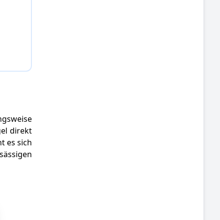
ngsweise
el direkt
t es sich
nsässigen