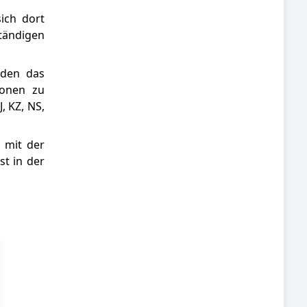
ich dort
ständigen
 den das
ionen zu
, KZ, NS,
 mit der
t in der