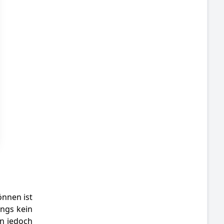
önnen ist
ings kein
an jedoch