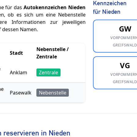
Kennzeichen
he für das
Autokennzeichen Nieden
für Nieden
hen, ob es sich um eine Nebenstelle
re Informationen zur jeweiligen
GW
uf dessen Namen.
VORPOMMERN
GREIFSWAL
Nebenstelle /
Stadt
Zentrale
VG
e
Anklam
Zentrale
VORPOMMERN
GREIFSWAL
ne
Pasewalk
Nebenstelle
reservieren in Nieden