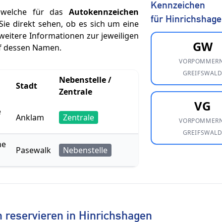
Kennzeichen
, welche für das
Autokennzeichen
für Hinrichshag
Sie direkt sehen, ob es sich um eine
weitere Informationen zur jeweiligen
GW
uf dessen Namen.
VORPOMMERN
GREIFSWAL
Nebenstelle /
Stadt
Zentrale
VG
e
Anklam
Zentrale
VORPOMMERN
GREIFSWAL
ne
Pasewalk
Nebenstelle
reservieren in Hinrichshagen