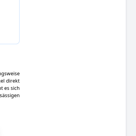
ngsweise
el direkt
t es sich
nsässigen