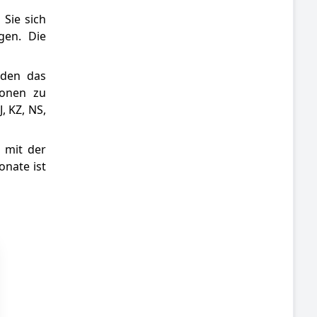
 Sie sich
gen. Die
 den das
ionen zu
, KZ, NS,
 mit der
nate ist