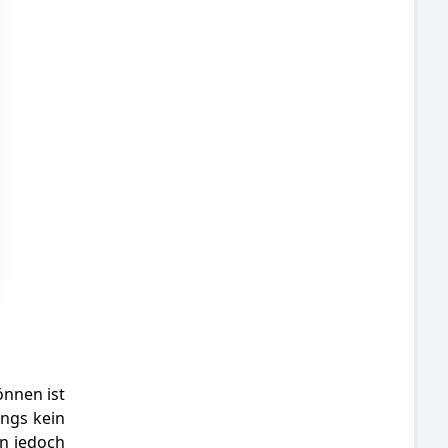
önnen ist
ings kein
an jedoch