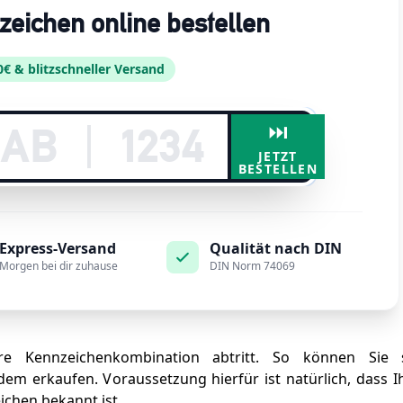
nzeichen online bestellen
0€ & blitzschneller Versand
⏭️
JETZT
BESTELLEN
Express-Versand
Qualität nach DIN
Morgen bei dir zuhause
DIN Norm 74069
e Kennzeichenkombination abtritt. So können Sie 
m erkaufen. Voraussetzung hierfür ist natürlich, dass I
chen bekannt ist.