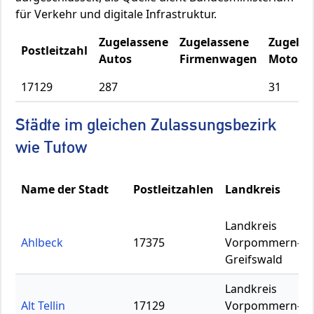
für Verkehr und digitale Infrastruktur.
Zugelassene
Zugelassene
Zugelas
Postleitzahl
Autos
Firmenwagen
Motorrä
17129
287
31
Städte im gleichen Zulassungsbezirk
wie Tutow
Name der Stadt
Postleitzahlen
Landkreis
Landkreis
Ahlbeck
17375
Vorpommern-
Greifswald
Landkreis
Alt Tellin
17129
Vorpommern-