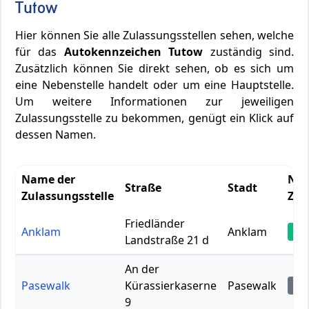
Tutow
Hier können Sie alle Zulassungsstellen sehen, welche
für das
Autokennzeichen Tutow
zuständig sind.
Zusätzlich können Sie direkt sehen, ob es sich um
eine Nebenstelle handelt oder um eine Hauptstelle.
Um weitere Informationen zur jeweiligen
Zulassungsstelle zu bekommen, genügt ein Klick auf
dessen Namen.
Name der
Neb
Straße
Stadt
Zulassungsstelle
Zen
Friedländer
Anklam
Anklam
Ze
Landstraße 21 d
An der
Pasewalk
Kürassierkaserne
Pasewalk
Ne
9