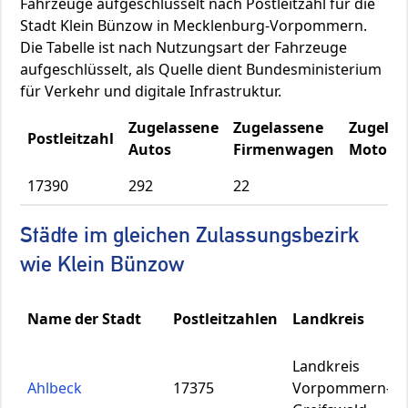
Fahrzeuge aufgeschlüsselt nach Postleitzahl für die
Stadt Klein Bünzow in Mecklenburg-Vorpommern.
Die Tabelle ist nach Nutzungsart der Fahrzeuge
aufgeschlüsselt, als Quelle dient Bundesministerium
für Verkehr und digitale Infrastruktur.
Zugelassene
Zugelassene
Zugelas
Postleitzahl
Autos
Firmenwagen
Motorrä
17390
292
22
Städte im gleichen Zulassungsbezirk
wie Klein Bünzow
Name der Stadt
Postleitzahlen
Landkreis
Landkreis
Ahlbeck
17375
Vorpommern-