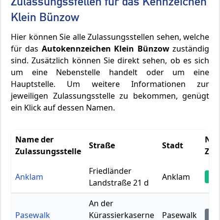
Zulassungsstellen für das Kennzeichen
Klein Bünzow
Hier können Sie alle Zulassungsstellen sehen, welche
für das
Autokennzeichen Klein Bünzow
zuständig
sind. Zusätzlich können Sie direkt sehen, ob es sich
um eine Nebenstelle handelt oder um eine
Hauptstelle. Um weitere Informationen zur
jeweiligen Zulassungsstelle zu bekommen, genügt
ein Klick auf dessen Namen.
Name der
Neb
Straße
Stadt
Zulassungsstelle
Zen
Friedländer
Anklam
Anklam
Ze
Landstraße 21 d
An der
Pasewalk
Kürassierkaserne
Pasewalk
Ne